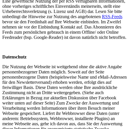
Eine gewerbliche Nutzung der per RSS verfügbaren Informationen,
ohne vorheriges schriftliches Einverständis meinerseits, stellt eine
Urheberrechtsverletzung (s. Lizenz und AGB) dar. Lesen Sie bitte
unbedingt die Hinweise zur Nutzung des angebotenen
RSS-Feeds
bevor sie den Feedinhalt auf Ihre Webseite einbinden. Im Zweifel
nehmen sie vor der Einbindung Kontakt auf. Das Abonnieren des
Feeds zum persönlichen gebrauch in einem Offline/ oder Online
Feedreader (bsp. Google-Reader) ist davon natürlich nicht betroffen.
Datenschutz
Die Nutzung der Webseite ist weitgehend ohne die aktive Angabe
personenbezogener Daten möglich. Soweit auf der Seite
personenbezogene Daten (beispielsweise Name und eMail-Adressen
für den Newsletterversand) erhoben werden, erfolgt dies auf
freiwilliger Basis. Diese Daten werden ohne Ihre ausdrückliche
Zustimmung nicht an Dritte weitergegeben. (Siehe auch
Erklärungen in Bezug zur aktuellen Diskussion über Facebook
weiter unten auf dieser Seite) Zum Zwecke der Auswertung und
Verarbeitung werden Informationen über ihren Besuch meiner
Webseite gespeichert. Liefert ihr Webbrowser diese Daten (unter
anderem: Betriebssystem, Webbrowser, installierte Plugins) an
meine Webseite aus, gehe ich davon aus, dass Sie der Auswertung
dieser Informationen für anonymisierte statistische Zwecke