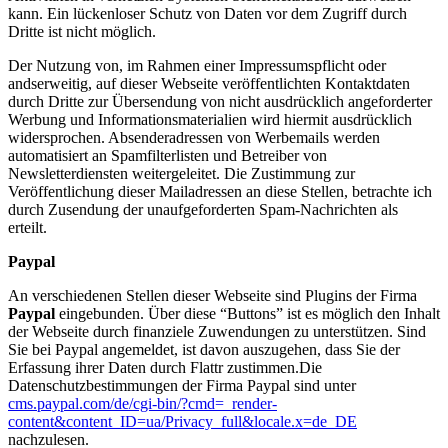
kann. Ein lückenloser Schutz von Daten vor dem Zugriff durch
Dritte ist nicht möglich.
Der Nutzung von, im Rahmen einer Impressumspflicht oder
andserweitig, auf dieser Webseite veröffentlichten Kontaktdaten
durch Dritte zur Übersendung von nicht ausdrücklich angeforderter
Werbung und Informationsmaterialien wird hiermit ausdrücklich
widersprochen. Absenderadressen von Werbemails werden
automatisiert an Spamfilterlisten und Betreiber von
Newsletterdiensten weitergeleitet. Die Zustimmung zur
Veröffentlichung dieser Mailadressen an diese Stellen, betrachte ich
durch Zusendung der unaufgeforderten Spam-Nachrichten als
erteilt.
Paypal
An verschiedenen Stellen dieser Webseite sind Plugins der Firma
Paypal
eingebunden. Über diese “Buttons” ist es möglich den Inhalt
der Webseite durch finanziele Zuwendungen zu unterstützen. Sind
Sie bei Paypal angemeldet, ist davon auszugehen, dass Sie der
Erfassung ihrer Daten durch Flattr zustimmen.Die
Datenschutzbestimmungen der Firma Paypal sind unter
cms.paypal.com/de/cgi-bin/?cmd=_render-
content&content_ID=ua/Privacy_full&locale.x=de_DE
nachzulesen.