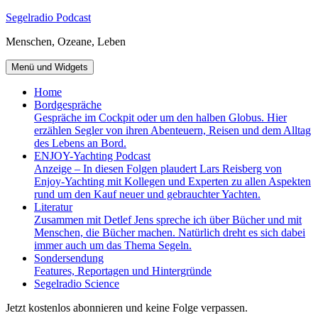
Zum
Segelradio Podcast
Inhalt
Menschen, Ozeane, Leben
springen
Menü und Widgets
Home
Bordgespräche
Gespräche im Cockpit oder um den halben Globus. Hier
erzählen Segler von ihren Abenteuern, Reisen und dem Alltag
des Lebens an Bord.
ENJOY-Yachting Podcast
Anzeige – In diesen Folgen plaudert Lars Reisberg von
Enjoy-Yachting mit Kollegen und Experten zu allen Aspekten
rund um den Kauf neuer und gebrauchter Yachten.
Literatur
Zusammen mit Detlef Jens spreche ich über Bücher und mit
Menschen, die Bücher machen. Natürlich dreht es sich dabei
immer auch um das Thema Segeln.
Sondersendung
Features, Reportagen und Hintergründe
Segelradio Science
Jetzt kostenlos abonnieren und keine Folge verpassen.