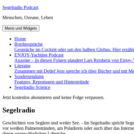
Zum
Segelradio Podcast
Inhalt
Menschen, Ozeane, Leben
springen
Menü und Widgets
Home
Bordgespräche
Gespräche im Cockpit oder um den halben Globus. Hier erzähl
ENJOY-Yachting Podcast
Anzeige – In diesen Folgen plaudert Lars Reisberg von Enjoy-
Literatur
Zusammen mit Detlef Jens spreche ich über Bücher und mit Me
Sondersendung
Features, Reportagen und Hintergründe
Segelradio Science
Jetzt kostenlos abonnieren und keine Folge verpassen.
Segelradio
Geschichten von Seglern und weiter See. - Im Segelradio spricht Seg
vor weißen Palmenstränden, am Polarkreis oder auch über das Interne
dieses ungewöhnlichen Lifestyles.