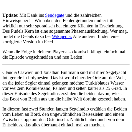
Update
: Mit Dank ins
Sendegate
und die zahlreichen
Hinweisgeber! – Wir haben den Fehler gefunden und er tritt
wirklich nur sehr sporadisch bei einigen Klienten in Erscheinung.
Des Pudels Kern ist eine sogenannte Phasenauslöschung. Wer mag,
findet die Details dazu bei
Wikipedia.
Alle anderen finden eine
korrigierte Version im Feed.
Wenn die Folge in deinem Player also komisch klingt, einfach mal
die Episode wegschmeißen und neu Laden!
Claudia Clawien und Jonathan Buttmann sind mit ihrer Segelyacht
Inti gerade in Polynesien. Das ist wohl einer der Orte auf der Welt,
an die jeder Segler einmal gelangen möchte: Türkisblaues Wasser
vor weißem Korallensand, Palmen und selten kälter als 25 Grad. In
dieser Episode des Segelradios erzählen die beiden davon, wie si
das Boot von Berlin aus um die halbe Welt dorthin gesegelt haben.
In diesem fast zwei Stunden langen Segelradio erzählen die Beiden
vom Leben an Bord, den ungewöhnlichen Reisezielen und einem
Zwischenstopp auf den Osterinseln. Natürlich aber auch von dem
Entschluss, das alles überhaupt einfach mal zu machen.