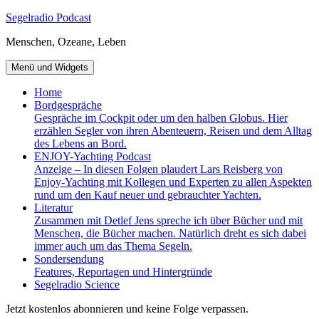
Zum
Segelradio Podcast
Inhalt
Menschen, Ozeane, Leben
springen
Menü und Widgets
Home
Bordgespräche
Gespräche im Cockpit oder um den halben Globus. Hier
erzählen Segler von ihren Abenteuern, Reisen und dem Alltag
des Lebens an Bord.
ENJOY-Yachting Podcast
Anzeige – In diesen Folgen plaudert Lars Reisberg von
Enjoy-Yachting mit Kollegen und Experten zu allen Aspekten
rund um den Kauf neuer und gebrauchter Yachten.
Literatur
Zusammen mit Detlef Jens spreche ich über Bücher und mit
Menschen, die Bücher machen. Natürlich dreht es sich dabei
immer auch um das Thema Segeln.
Sondersendung
Features, Reportagen und Hintergründe
Segelradio Science
Jetzt kostenlos abonnieren und keine Folge verpassen.