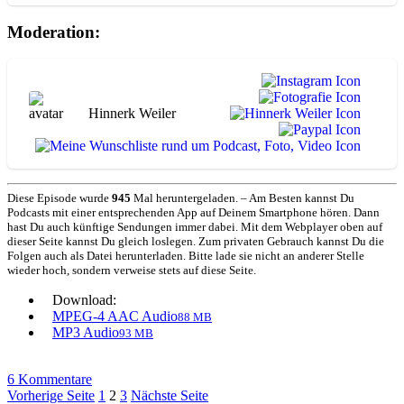
Moderation:
Hinnerk Weiler
Diese Episode wurde
945
Mal heruntergeladen. – Am Besten kannst Du
Podcasts mit einer entsprechenden App auf Deinem Smartphone hören. Dann
hast Du auch künftige Sendungen immer dabei. Mit dem Webplayer oben auf
dieser Seite kannst Du gleich loslegen. Zum privaten Gebrauch kannst Du die
Folgen auch als Datei herunterladen. Bitte lade sie nicht an anderer Stelle
wieder hoch, sondern verweise stets auf diese Seite.
Download:
MPEG-4 AAC Audio
88 MB
MP3 Audio
93 MB
zu
6 Kommentare
Seitennummerierung
Mit
Seite
Seite
Seite
Vorherige Seite
1
2
3
Nächste Seite