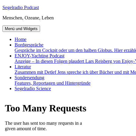
Zum
Segelradio Podcast
Inhalt
Menschen, Ozeane, Leben
springen
Menü und Widgets
Home
Bordgespräche
Gespräche im Cockpit oder um den halben Globus. Hier erzähl
ENJOY-Yachting Podcast
Anzeige – In diesen Folgen plaudert Lars Reisberg von Enjoy-
Literatur
Zusammen mit Detlef Jens spreche ich über Bücher und mit Me
Sondersendung
Features, Reportagen und Hintergründe
Segelradio Science