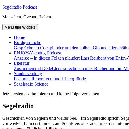
Zum
Segelradio Podcast
Inhalt
Menschen, Ozeane, Leben
springen
Menü und Widgets
Home
Bordgespräche
Gespräche im Cockpit oder um den halben Globus. Hier erzähl
ENJOY-Yachting Podcast
Anzeige – In diesen Folgen plaudert Lars Reisberg von Enjoy-
Literatur
Zusammen mit Detlef Jens spreche ich über Bücher und mit Me
Sondersendung
Features, Reportagen und Hintergründe
Segelradio Science
Jetzt kostenlos abonnieren und keine Folge verpassen.
Segelradio
Geschichten von Seglern und weiter See. - Im Segelradio spricht Seg
vor weißen Palmenstränden, am Polarkreis oder auch über das Interne
dieses ungewöhnlichen Lifestyles.