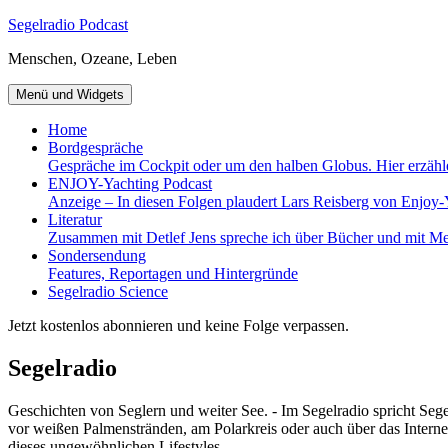
Zum
Segelradio Podcast
Inhalt
Menschen, Ozeane, Leben
springen
Menü und Widgets
Home
Bordgespräche
Gespräche im Cockpit oder um den halben Globus. Hier erzähl
ENJOY-Yachting Podcast
Anzeige – In diesen Folgen plaudert Lars Reisberg von Enjoy-
Literatur
Zusammen mit Detlef Jens spreche ich über Bücher und mit Me
Sondersendung
Features, Reportagen und Hintergründe
Segelradio Science
Jetzt kostenlos abonnieren und keine Folge verpassen.
Segelradio
Geschichten von Seglern und weiter See. - Im Segelradio spricht Seg
vor weißen Palmenstränden, am Polarkreis oder auch über das Interne
dieses ungewöhnlichen Lifestyles.