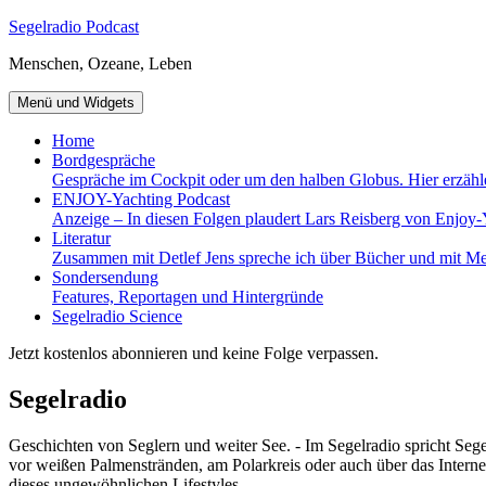
Zum
Segelradio Podcast
Inhalt
Menschen, Ozeane, Leben
springen
Menü und Widgets
Home
Bordgespräche
Gespräche im Cockpit oder um den halben Globus. Hier erzähl
ENJOY-Yachting Podcast
Anzeige – In diesen Folgen plaudert Lars Reisberg von Enjoy-
Literatur
Zusammen mit Detlef Jens spreche ich über Bücher und mit Me
Sondersendung
Features, Reportagen und Hintergründe
Segelradio Science
Jetzt kostenlos abonnieren und keine Folge verpassen.
Segelradio
Geschichten von Seglern und weiter See. - Im Segelradio spricht Seg
vor weißen Palmenstränden, am Polarkreis oder auch über das Interne
dieses ungewöhnlichen Lifestyles.