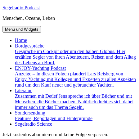
Zum
Segelradio Podcast
Inhalt
Menschen, Ozeane, Leben
springen
Menü und Widgets
Home
Bordgespräche
Gespräche im Cockpit oder um den halben Globus. Hier
erzählen Segler von ihren Abenteuern, Reisen und dem Alltag
des Lebens an Bord.
ENJOY-Yachting Podcast
Anzeige – In diesen Folgen plaudert Lars Reisberg von
Enjoy-Yachting mit Kollegen und Experten zu allen Aspekten
rund um den Kauf neuer und gebrauchter Yachten.
Literatur
Zusammen mit Detlef Jens spreche ich über Bücher und mit
Menschen, die Bücher machen. Natürlich dreht es sich dabei
immer auch um das Thema Segeln.
Sondersendung
Features, Reportagen und Hintergründe
Segelradio Science
Jetzt kostenlos abonnieren und keine Folge verpassen.