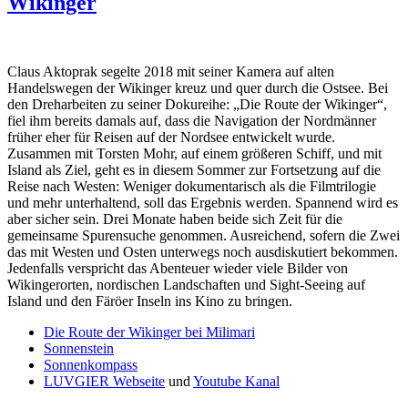
Wikinger
Claus Aktoprak segelte 2018 mit seiner Kamera auf alten
Handelswegen der Wikinger kreuz und quer durch die Ostsee. Bei
den Dreharbeiten zu seiner Dokureihe: „Die Route der Wikinger“,
fiel ihm bereits damals auf, dass die Navigation der Nordmänner
früher eher für Reisen auf der Nordsee entwickelt wurde.
Zusammen mit Torsten Mohr, auf einem größeren Schiff, und mit
Island als Ziel, geht es in diesem Sommer zur Fortsetzung auf die
Reise nach Westen: Weniger dokumentarisch als die Filmtrilogie
und mehr unterhaltend, soll das Ergebnis werden. Spannend wird es
aber sicher sein. Drei Monate haben beide sich Zeit für die
gemeinsame Spurensuche genommen. Ausreichend, sofern die Zwei
das mit Westen und Osten unterwegs noch ausdiskutiert bekommen.
Jedenfalls verspricht das Abenteuer wieder viele Bilder von
Wikingerorten, nordischen Landschaften und Sight-Seeing auf
Island und den Färöer Inseln ins Kino zu bringen.
Die Route der Wikinger bei Milimari
Sonnenstein
Sonnenkompass
LUVGIER Webseite
und
Youtube Kanal