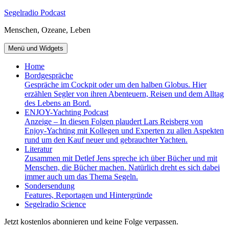
Zum
Segelradio Podcast
Inhalt
Menschen, Ozeane, Leben
springen
Menü und Widgets
Home
Bordgespräche
Gespräche im Cockpit oder um den halben Globus. Hier
erzählen Segler von ihren Abenteuern, Reisen und dem Alltag
des Lebens an Bord.
ENJOY-Yachting Podcast
Anzeige – In diesen Folgen plaudert Lars Reisberg von
Enjoy-Yachting mit Kollegen und Experten zu allen Aspekten
rund um den Kauf neuer und gebrauchter Yachten.
Literatur
Zusammen mit Detlef Jens spreche ich über Bücher und mit
Menschen, die Bücher machen. Natürlich dreht es sich dabei
immer auch um das Thema Segeln.
Sondersendung
Features, Reportagen und Hintergründe
Segelradio Science
Jetzt kostenlos abonnieren und keine Folge verpassen.