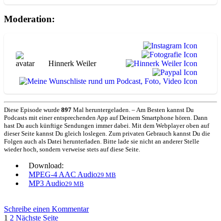
Moderation:
Hinnerk Weiler
Diese Episode wurde
897
Mal heruntergeladen. – Am Besten kannst Du
Podcasts mit einer entsprechenden App auf Deinem Smartphone hören. Dann
hast Du auch künftige Sendungen immer dabei. Mit dem Webplayer oben auf
dieser Seite kannst Du gleich loslegen. Zum privaten Gebrauch kannst Du die
Folgen auch als Datei herunterladen. Bitte lade sie nicht an anderer Stelle
wieder hoch, sondern verweise stets auf diese Seite.
Download:
MPEG-4 AAC Audio
29 MB
MP3 Audio
29 MB
zu
Schreibe einen Kommentar
Seitennummerierung
Seite
Seite
Bootsmakeln
1
2
Nächste Seite