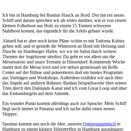
Ich bin in Hamburg bei Bastian Hauck an Bord. Der hat ein neues
Schiff und darum sprechen wir als erstes darüber, wie er von einem
kleinen Folkeboot aus Holz zu einem 15 Tonnen schweren
Stahlboot kommt, das eigentlich für die Arktis gebaut wurde.
Aktuell hat er aber noch keine Pläne wohin es mit Tadorna Kabira
gehen soll, und er genießt die Winterzeit an Bord mit Heizung und
Dusche im Hamburger Hafen, wo wir im Salon durch weitere
Themen der Segelszene streifen: Da geht es vor allem um die
Messesaison und unsre Termine in Düsseldorf: Kommende Woche
startet dort die Messe boot und wir stehen gemeinsam im Refit-
Center auf der Bühne und präsentieren dort ein buntes Programm
aus Vorträgen und Workshops. Außerdem erzählen wir auch über
das Segeln auf anderen Bühnen: Bastian beispielsweise über seinen
Törn durch den Dalslands Kanal und ich vom Great Loop und über
das Einhandsegeln auf dem Atlantik.
Ein wunder Punkt kommt allerdings auch zur Sprache: Mein Schiff
liegt noch immer in Panama und ich suche dafür einen neuen
Skipper.
Spontan kommt uns noch die Idee, unseren
Ostseestammtisch
in
Hamburg zu einem kleinen Hörertreffen in Hamburg auszubauen: