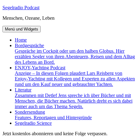
Zum
Segelradio Podcast
Inhalt
Menschen, Ozeane, Leben
springen
Menü und Widgets
Home
Bordgespräche
Gespräche im Cockpit oder um den halben Globus. Hier
erzählen Segler von ihren Abenteuern, Reisen und dem Alltag
des Lebens an Bord.
ENJOY-Yachting Podcast
Anzeige – In diesen Folgen plaudert Lars Reisberg von
Enjoy-Yachting mit Kollegen und Experten zu allen Aspekten
rund um den Kauf neuer und gebrauchter Yachten.
Literatur
Zusammen mit Detlef Jens spreche ich über Bücher und mit
Menschen, die Bücher machen. Natürlich dreht es sich dabei
immer auch um das Thema Segeln.
Sondersendung
Features, Reportagen und Hintergründe
Segelradio Science
Jetzt kostenlos abonnieren und keine Folge verpassen.