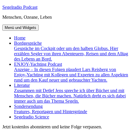
Zum
Segelradio Podcast
Inhalt
Menschen, Ozeane, Leben
springen
Menü und Widgets
Home
Bordgespräche
Gespräche im Cockpit oder um den halben Globus. Hier
erzählen Segler von ihren Abenteuern, Reisen und dem Alltag
des Lebens an Bord.
ENJOY-Yachting Podcast
Anzeige – In diesen Folgen plaudert Lars Reisberg von
Enjoy-Yachting mit Kollegen und Experten zu allen Aspekten
rund um den Kauf neuer und gebrauchter Yachten.
Literatur
Zusammen mit Detlef Jens spreche ich über Bücher und mit
Menschen, die Bücher machen. Natürlich dreht es sich dabei
immer auch um das Thema Segeln.
Sondersendung
Features, Reportagen und Hintergründe
Segelradio Science
Jetzt kostenlos abonnieren und keine Folge verpassen.