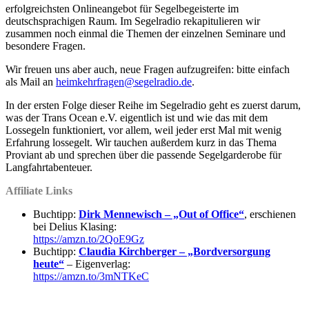
erfolgreichsten Onlineangebot für Segelbegeisterte im
deutschsprachigen Raum. Im Segelradio rekapitulieren wir
zusammen noch einmal die Themen der einzelnen Seminare und
besondere Fragen.
Wir freuen uns aber auch, neue Fragen aufzugreifen: bitte einfach
als Mail an
heimkehrfragen@segelradio.de
.
In der ersten Folge dieser Reihe im Segelradio geht es zuerst darum,
was der Trans Ocean e.V. eigentlich ist und wie das mit dem
Lossegeln funktioniert, vor allem, weil jeder erst Mal mit wenig
Erfahrung lossegelt. Wir tauchen außerdem kurz in das Thema
Proviant ab und sprechen über die passende Segelgarderobe für
Langfahrtabenteuer.
Affiliate Links
Buchtipp:
Dirk Mennewisch – „Out of Office“
, erschienen
bei Delius Klasing:
https://amzn.to/2QoE9Gz
Buchtipp:
Claudia Kirchberger – „Bordversorgung
heute“
– Eigenverlag:
https://amzn.to/3mNTKeC