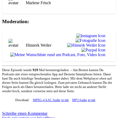
Marlene Frisch
Moderation:
Hinnerk Weiler
Diese Episode wurde
929
Mal heruntergeladen. – Am Besten kannst Du
Podcasts mit einer entsprechenden App auf Deinem Smartphone hören. Dann
hast Du auch künftige Sendungen immer dabei. Mit dem Webplayer oben auf
dieser Seite kannst Du gleich loslegen. Zum privaten Gebrauch kannst Du die
Folgen auch als Datei herunterladen. Bitte lade sie nicht an anderer Stelle
wieder hoch, sondern verweise stets auf diese Seite.
Download:
MPEG-4 AAC Audio
MP3 Audio
58 MB
49 MB
zu
Schreibe einen Kommentar
Lossegeln