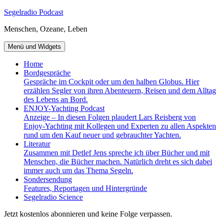
Zum
Segelradio Podcast
Inhalt
Menschen, Ozeane, Leben
springen
Menü und Widgets
Home
Bordgespräche
Gespräche im Cockpit oder um den halben Globus. Hier
erzählen Segler von ihren Abenteuern, Reisen und dem Alltag
des Lebens an Bord.
ENJOY-Yachting Podcast
Anzeige – In diesen Folgen plaudert Lars Reisberg von
Enjoy-Yachting mit Kollegen und Experten zu allen Aspekten
rund um den Kauf neuer und gebrauchter Yachten.
Literatur
Zusammen mit Detlef Jens spreche ich über Bücher und mit
Menschen, die Bücher machen. Natürlich dreht es sich dabei
immer auch um das Thema Segeln.
Sondersendung
Features, Reportagen und Hintergründe
Segelradio Science
Jetzt kostenlos abonnieren und keine Folge verpassen.