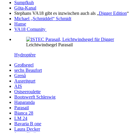
Sumpfkuh
Göta-Kanal
Stephans VA18 gibt es inzwischen auch als „
Digger Edition
“
Michael „Schmiddel“ Schmidt
Hanse
VA18 Comunity
Leichtwindsegel Parasail
Hydroptère
Großsegel
sechs Beaufort
Grenå
Ausreitgurt
AIS
Ostseeroulette
Bootswerft Schleswig
Haparanda
Parasail
Bianca 28
LM 24
Bavaria B one
Laura Decker