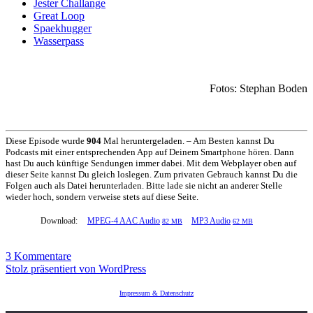
Jester Challange
Great Loop
Spaekhugger
Wasserpass
Fotos: Stephan Boden
Diese Episode wurde
904
Mal heruntergeladen. – Am Besten kannst Du
Podcasts mit einer entsprechenden App auf Deinem Smartphone hören. Dann
hast Du auch künftige Sendungen immer dabei. Mit dem Webplayer oben auf
dieser Seite kannst Du gleich loslegen. Zum privaten Gebrauch kannst Du die
Folgen auch als Datei herunterladen. Bitte lade sie nicht an anderer Stelle
wieder hoch, sondern verweise stets auf diese Seite.
Download:
MPEG-4 AAC Audio
MP3 Audio
82 MB
62 MB
zu
3 Kommentare
SRDE005
Stolz präsentiert von WordPress
–
Stephan
Impressum & Datenschutz
„Digger“