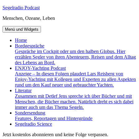
Zum
Segelradio Podcast
Inhalt
Menschen, Ozeane, Leben
springen
Menü und Widgets
Home
Bordgespräche
Gespräche im Cockpit oder um den halben Globus. Hier
erzählen Segler von ihren Abenteuern, Reisen und dem Alltag
des Lebens an Bord.
ENJOY-Yachting Podcast
Anzeige – In diesen Folgen plaudert Lars Reisberg von
Enjoy-Yachting mit Kollegen und Experten zu allen Aspekten
rund um den Kauf neuer und gebrauchter Yachten.
Literatur
Zusammen mit Detlef Jens spreche ich über Bücher und mit
Menschen, die Bücher machen. Natürlich dreht es sich dabei
immer auch um das Thema Segeln.
Sondersendung
Features, Reportagen und Hintergründe
Segelradio Science
Jetzt kostenlos abonnieren und keine Folge verpassen.