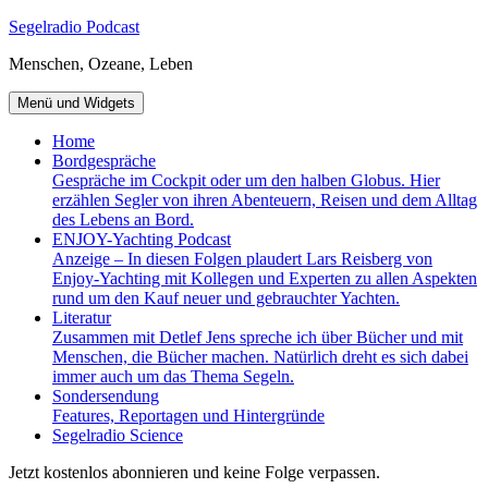
Zum
Segelradio Podcast
Inhalt
Menschen, Ozeane, Leben
springen
Menü und Widgets
Home
Bordgespräche
Gespräche im Cockpit oder um den halben Globus. Hier
erzählen Segler von ihren Abenteuern, Reisen und dem Alltag
des Lebens an Bord.
ENJOY-Yachting Podcast
Anzeige – In diesen Folgen plaudert Lars Reisberg von
Enjoy-Yachting mit Kollegen und Experten zu allen Aspekten
rund um den Kauf neuer und gebrauchter Yachten.
Literatur
Zusammen mit Detlef Jens spreche ich über Bücher und mit
Menschen, die Bücher machen. Natürlich dreht es sich dabei
immer auch um das Thema Segeln.
Sondersendung
Features, Reportagen und Hintergründe
Segelradio Science
Jetzt kostenlos abonnieren und keine Folge verpassen.