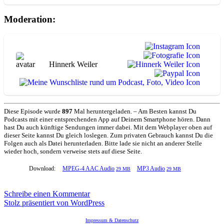
Moderation:
Hinnerk Weiler
Diese Episode wurde
897
Mal heruntergeladen. – Am Besten kannst Du
Podcasts mit einer entsprechenden App auf Deinem Smartphone hören. Dann
hast Du auch künftige Sendungen immer dabei. Mit dem Webplayer oben auf
dieser Seite kannst Du gleich loslegen. Zum privaten Gebrauch kannst Du die
Folgen auch als Datei herunterladen. Bitte lade sie nicht an anderer Stelle
wieder hoch, sondern verweise stets auf diese Seite.
Download:
MPEG-4 AAC Audio
MP3 Audio
29 MB
29 MB
zu
Schreibe einen Kommentar
Bootsmakeln
Stolz präsentiert von WordPress
und
See
Impressum & Datenschutz