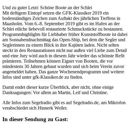
Und zu guter Letzt: Schöne Boote an der Schlei
Mit deftigem Eintopf setzen die GFK-Klassiker 2019 ein
bodenständiges Zeichen zum Auftakt des jährlichen Treffens in
Maasholm. Vom 6.-8. September 2019 gibt es im Hafen an der
Schlei etliche liebevoll restaurierte Schmuckstücke zu bestaunen.
Programmhighlights für Liebhaber früher Kunststoffboote ist dabei
am Sonnabendnachmittag das Open-Ship, bei dem die Segler und
Seglerinnen zu einem Blick in ihre Kajüten laden. Nicht selten
steckt in den Restaurationen nicht nur außen viel Liebe zum Detail
und eine Jury wird auch in diesem Jahr wieder das schönste Refit
prämieren. Teilnehmen können Eigner von Booten, die vor
mindestens 30 Jahren gebaut wurden und sich beim Verein zuvor
angemeldet haben. Das ganze Wochenendprogramm und weitere
Infos sind unter gfk-Klassiker.de zu finden.
Damit endet dieser kurze Überblick, aber nicht, ohne einige
Danksagungen: Vor allem an Martin, Leif und Christine.
Alle Infos zum Segelradio gibt es auf Segelradio.de, am Mikrofon
verabschiedet sich Hinnerk Weiler.
In dieser Sendung zu Gast: