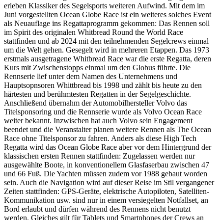
erleben Klassiker des Segelsports weiteren Aufwind. Mit dem im
Juni vorgestellten Ocean Globe Race ist ein weiteres solches Event
als Neuauflage ins Regattaprogramm gekommen: Das Rennen soll
im Spirit des originalen Whitbread Round the World Race
stattfinden und ab 2024 mit den teilnehmenden Segelcrews einmal
um die Welt gehen. Gesegelt wird in mehreren Etappen. Das 1973
erstmals ausgetragene Whitbread Race war die erste Regatta, deren
Kurs mit Zwischenstopps einmal um den Globus führte. Die
Rennserie lief unter dem Namen des Unternehmens und
Hauptsopnsoren Whittbread bis 1998 und zählt bis heute zu den
härtesten und berühmtesten Regatten in der Segelgeschichte.
Anschließend übernahm der Automobilhersteller Volvo das
Titelsponsoring und die Rennserie wurde als Volvo Ocean Race
weiter bekannt. Inzwischen hat auch Volvo sein Engagement
beendet und die Veranstalter planen weitere Rennen als The Ocean
Race ohne Titelsponsor zu fahren. Anders als diese High Tech
Regatta wird das Ocean Globe Race aber vor dem Hintergrund der
klassischen ersten Rennen stattfinden: Zugelassen werden nur
ausgewählte Boote, in konventionellem Glasfaserbau zwischen 47
und 66 Fuß. Die Yachten müssen zudem vor 1988 gebaut worden
sein. Auch die Navigation wird auf dieser Reise im Stil vergangener
Zeiten stattfinden: GPS-Geräte, elektrische Autopiloten, Satelliten-
Kommunikation usw. sind nur in einem versiegelten Notfallset, an
Bord erlaubt und dürfen während des Rennens nicht benutzt
werden. Gleiches gilt für Tablets und Smartphones der Crews an