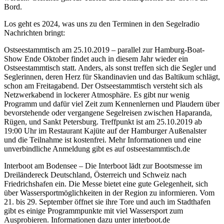
Bord.
Los geht es 2024, was uns zu den Terminen in den Segelradio
Nachrichten bringt:
Ostseestammtisch am 25.10.2019 – parallel zur Hamburg-Boat-
Show Ende Oktober findet auch in diesem Jahr wieder ein
Ostseestammtisch statt. Anders, als sonst treffen sich die Segler und
Seglerinnen, deren Herz für Skandinavien und das Baltikum schlägt,
schon am Freitagabend. Der Ostseestammtisch versteht sich als
Netzwerkabend in lockerer Atmosphäre. Es gibt nur wenig
Programm und dafür viel Zeit zum Kennenlernen und Plaudern über
bevorstehende oder vergangene Segelreisen zwischen Haparanda,
Rügen, und Sankt Petersburg. Treffpunkt ist am 25.10.2019 ab
19:00 Uhr im Restaurant Kajüte auf der Hamburger Außenalster
und die Teilnahme ist kostenfrei. Mehr Informationen und eine
unverbindliche Anmeldung gibt es auf ostseestammtisch.de
Interboot am Bodensee – Die Interboot lädt zur Bootsmesse im
Dreiländereck Deutschland, Österreich und Schweiz nach
Friedrichshafen ein. Die Messe bietet eine gute Gelegenheit, sich
über Wassersportmöglichkeiten in der Region zu informieren. Vom
21. bis 29. September öffnet sie ihre Tore und auch im Stadthafen
gibt es einige Programmpunkte mit viel Wassersport zum
Ausprobieren. Informationen dazu unter interboot.de