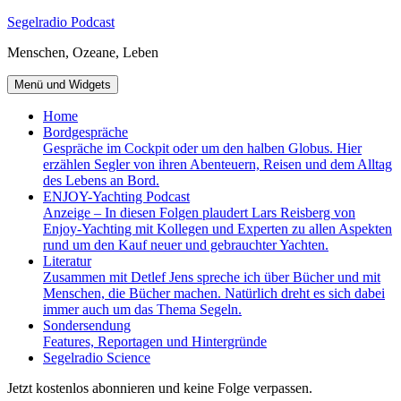
Zum
Segelradio Podcast
Inhalt
Menschen, Ozeane, Leben
springen
Menü und Widgets
Home
Bordgespräche
Gespräche im Cockpit oder um den halben Globus. Hier
erzählen Segler von ihren Abenteuern, Reisen und dem Alltag
des Lebens an Bord.
ENJOY-Yachting Podcast
Anzeige – In diesen Folgen plaudert Lars Reisberg von
Enjoy-Yachting mit Kollegen und Experten zu allen Aspekten
rund um den Kauf neuer und gebrauchter Yachten.
Literatur
Zusammen mit Detlef Jens spreche ich über Bücher und mit
Menschen, die Bücher machen. Natürlich dreht es sich dabei
immer auch um das Thema Segeln.
Sondersendung
Features, Reportagen und Hintergründe
Segelradio Science
Jetzt kostenlos abonnieren und keine Folge verpassen.