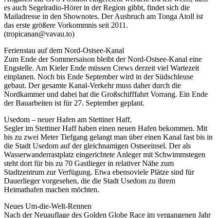
es auch Segelradio-Hörer in der Region gibbt, findet sich die
Mailadresse in den Shownotes. Der Ausbruch am Tonga Atoll ist
das erste größere Vorkommnis seit 2011.
(tropicanan@vavau.to)
Ferienstau auf dem Nord-Ostsee-Kanal
Zum Ende der Sommersaison bleibt der Nord-Ostsee-Kanal eine
Engstelle. Am Kieler Ende müssen Crews derzeit viel Wartezeit
einplanen. Noch bis Ende September wird in der Südschleuse
gebaut. Der gesamte Kanal-Verkehr muss daher durch die
Nordkammer und dabei hat die Großschifffahrt Vorrang. Ein Ende
der Bauarbeiten ist für 27. September geplant.
Usedom – neuer Hafen am Stettiner Haff.
Segler im Stettiner Haff haben einen neuen Hafen bekommen. Mit
bis zu zwei Meter Tiefgang gelangt man über einen Kanal fast bis in
die Stadt Usedom auf der gleichnamigen Ostseeinsel. Der als
Wasserwanderrastplatz eingerichtete Anleger mit Schwimmstegen
steht dort für bis zu 70 Gastlieger in relativer Nähe zum
Stadtzentrum zur Verfügung. Etwa ebensoviele Plätze sind für
Dauerlieger vorgesehen, die die Stadt Usedom zu ihrem
Heimathafen machen möchten.
Neues Um-die-Welt-Rennen
Nach der Neuauflage des Golden Globe Race im vergangenen Jahr