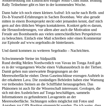
Sondersendung mit Eindrücken einiger South Coast Baltic Boating
Rally Teilnehmer gibt es hier in der kommenden Woche.
Dann habe ich noch einen kleinen Aufruf: Ich suche nach Refit- und
Do-It-Yourself-Erfahrungen in Sachen Bootsbau. Wer also gerade
mitten in einem Bootsprojekt steckt oder jemanden kennt, darf mich
gern auf den üblichen Wegen kontaktieren. Konkret geht es darum,
die Herausforderungen, vor allem aber auch die Motivation und
Freude am Bootsbasteln aus vielen unterschiedlichen Perspektiven
zu beleuchten. Einfach eine Mail schreiben oder einen Kommentar
zur Episode auf www.segelradio.de hinterlassen.
Und damit kommen zu weiteren Segelradio – Nachrichten.
Schwimmende Steine im Südpazifik
Rund dreißig Meilen Nordwestlich von Vavau im Tonga Atoll gab
es in der vergangenen Woche einen Vulkanausbruch in der Tiefsee.
Damit gehen nun unerwartete Begegnungen an der
Meeresoberfläche einher. Denn Gaseinschlüsse erzeugen Auftrieb in
der erkalteten Lava. Die zuständigen Behörden haben eine Warnung
vor treibenden Steinen an die Schifffahrt herausgegeben. Das
Phänomen ist auch für die Wissenschaft interessant. Geologen, die
sich mit den Ausbrüchen auf Tonga beschäftigen, sammeln
Informationen zu gefundenem Lavagestein an der
Meeresoberfläche. Sichtungen sollen möglichst mit Fotos und
Angaben zur GPS Position eingereicht werden. Da ich weiss, dass