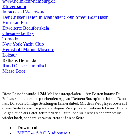
www.heimkehr-hamburg.de
Klüverbaum
Intracoastal Waterway
Der Cruiser-Hafen in Manhatten: 79th Street Boat Basin
Hurrikan Earl
Erweiterte Beaufortskala
Chesapeake Bay
Tornado
New York Yacht Club
Herrishoff Marine Museum
Lobster
Rathaus Bermuda
Rund Ostseestammtisch
Messe Boot
Diese Episode wurde
1.248
Mal heruntergeladen. – Am Besten kannst Du
Podcasts mit einer entsprechenden App auf Deinem Smartphone hören. Dann
hast Du auch künftige Sendungen immer dabei. Mit dem Webplayer oben auf
dieser Seite kannst Du gleich loslegen. Zum privaten Gebrauch kannst Du die
Folgen auch als Datei herunterladen. Bitte lade sie nicht an anderer Stelle
wieder hoch, sondern verweise stets auf diese Seite.
Download:
MPEG-4 AAC Audio
30 MB