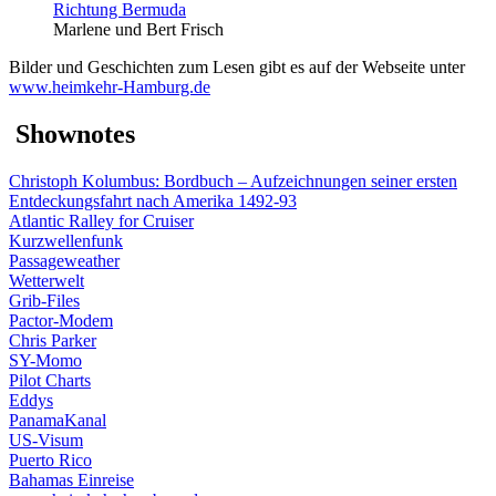
Marlene und Bert Frisch
Bilder und Geschichten zum Lesen gibt es auf der Webseite unter
www.heimkehr-Hamburg.de
Shownotes
Christoph Kolumbus: Bordbuch – Aufzeichnungen seiner ersten
Entdeckungsfahrt nach Amerika 1492-93
Atlantic Ralley for Cruiser
Kurzwellenfunk
Passageweather
Wetterwelt
Grib-Files
Pactor-Modem
Chris Parker
SY-Momo
Pilot Charts
Eddys
PanamaKanal
US-Visum
Puerto Rico
Bahamas Einreise