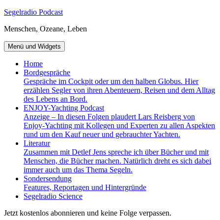
Zum
Segelradio Podcast
Inhalt
Menschen, Ozeane, Leben
springen
Menü und Widgets
Home
Bordgespräche
Gespräche im Cockpit oder um den halben Globus. Hier
erzählen Segler von ihren Abenteuern, Reisen und dem Alltag
des Lebens an Bord.
ENJOY-Yachting Podcast
Anzeige – In diesen Folgen plaudert Lars Reisberg von
Enjoy-Yachting mit Kollegen und Experten zu allen Aspekten
rund um den Kauf neuer und gebrauchter Yachten.
Literatur
Zusammen mit Detlef Jens spreche ich über Bücher und mit
Menschen, die Bücher machen. Natürlich dreht es sich dabei
immer auch um das Thema Segeln.
Sondersendung
Features, Reportagen und Hintergründe
Segelradio Science
Jetzt kostenlos abonnieren und keine Folge verpassen.