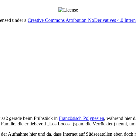
censed under a
Creative Commons Attribution-NoDerivatives 4.0 Intern
r saß gerade beim Frühstück in
Französisch-Polynesien
, während hier d
milie, die er liebevoll „Los Locos“ (span. die Verrückten) nennt, um 
er Aufnahme hier und da, dass Internet auf Südseeatollen eben doch no