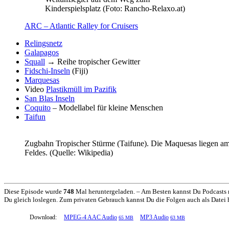
Kinderspielsplatz (Foto: Rancho-Relaxo.at)
ARC – Atlantic Ralley for Cruisers
Relingsnetz
Galapagos
Squall
→ Reihe tropischer Gewitter
Fidschi-Inseln
(Fiji)
Marquesas
Video
Plastikmüll im Pazifik
San Blas Inseln
Coquito
– Modellabel für kleine Menschen
Taifun
Zugbahn Tropischer Stürme (Taifune). Die Maquesas liegen am
Feldes. (Quelle: Wikipedia)
Diese Episode wurde
748
Mal heruntergeladen. – Am Besten kannst Du Podcasts 
Du gleich loslegen. Zum privaten Gebrauch kannst Du die Folgen auch als Datei her
Download:
MPEG-4 AAC Audio
MP3 Audio
65 MB
63 MB