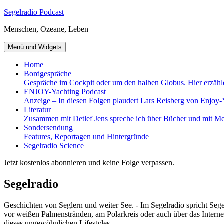
Zum
Segelradio Podcast
Inhalt
Menschen, Ozeane, Leben
springen
Menü und Widgets
Home
Bordgespräche
Gespräche im Cockpit oder um den halben Globus. Hier erzähl
ENJOY-Yachting Podcast
Anzeige – In diesen Folgen plaudert Lars Reisberg von Enjoy-
Literatur
Zusammen mit Detlef Jens spreche ich über Bücher und mit Me
Sondersendung
Features, Reportagen und Hintergründe
Segelradio Science
Jetzt kostenlos abonnieren und keine Folge verpassen.
Segelradio
Geschichten von Seglern und weiter See. - Im Segelradio spricht Seg
vor weißen Palmenstränden, am Polarkreis oder auch über das Interne
dieses ungewöhnlichen Lifestyles.