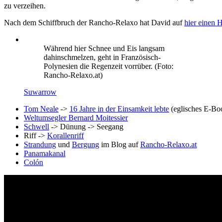
zu verzeihen.
Nach dem Schiffbruch der Rancho-Relaxo hat David auf
hier einen H
Während hier Schnee und Eis langsam
dahinschmelzen, geht in Französisch-
Polynesien die Regenzeit vorrüber. (Foto:
Rancho-Relaxo.at)
Suwarrow
Tom Neale
->
16 Jahre in der Einsamkeit lebte
(eglisches E-Bo
Weltumsegler Bernard Moitessier
Schwell
-> Dünung -> Seegang
Riff ->
Korallenriff
Strandung
und
Bergung
im Blog auf
Rancho-Relaxo.at
Panamakanal
Colón