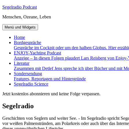
Zum
Segelradio Podcast
Inhalt
Menschen, Ozeane, Leben
springen
Menü und Widgets
Home
Bordgespräche
Gespräche im Cockpit oder um den halben Globus. Hier erzähl
ENJOY-Yachting Podcast
Anzeige – In diesen Folgen plaudert Lars Reisberg von Enjoy-
Literatur
Zusammen mit Detlef Jens spreche ich über Bücher und mit Me
Sondersendung
Features, Reportagen und Hintergründe
Segelradio Science
Jetzt kostenlos abonnieren und keine Folge verpassen.
Segelradio
Geschichten von Seglern und weiter See. - Im Segelradio spricht Seg
vor weißen Palmenstränden, am Polarkreis oder auch über das Interne
dieses ungewöhnlichen Lifestyles.